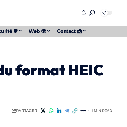
urité 🛡️
Web 🌍
Contact 📩
 du format HEIC
PARTAGER
1 MIN READ