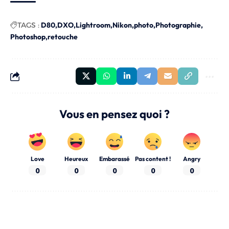
TAGS :
D80
DXO
Lightroom
Nikon
photo
Photographie
Photoshop
retouche
Vous en pensez quoi ?
Love
Heureux
Embarassé
Pas content !
Angry
0
0
0
0
0