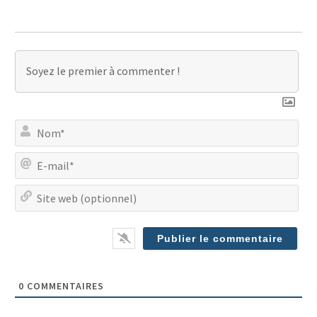
No
E-
mai
Site
we
(op
0
COMMENTAIRES