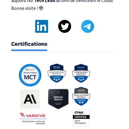
aujourd'hui
Tech Lead
au sein de
Devoteam M Cloud
.
Bonne visite ! 🤓
Certifications