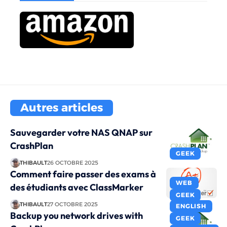
Autres articles
Sauvegarder votre NAS QNAP sur
CrashPlan
GEEK
THIBAULT
26 OCTOBRE 2025
Comment faire passer des exams à
WEB
des étudiants avec ClassMarker
GEEK
THIBAULT
27 OCTOBRE 2025
ENGLISH
Backup you network drives with
GEEK