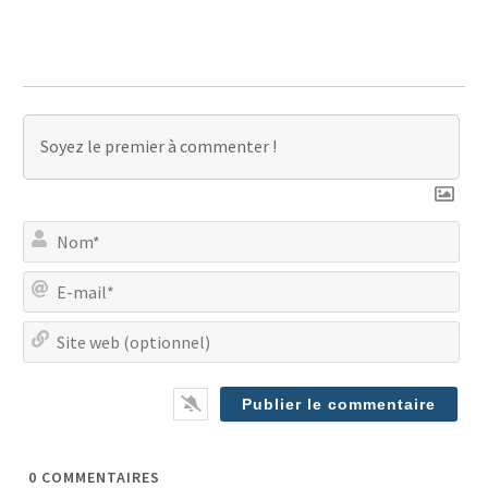
No
E-
mai
Site
we
(op
0
COMMENTAIRES