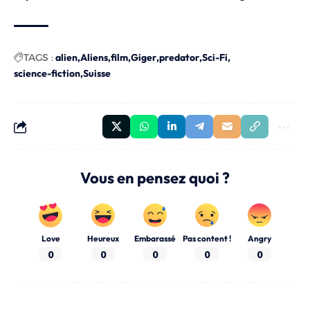
TAGS :
alien
Aliens
film
Giger
predator
Sci-Fi
science-fiction
Suisse
Vous en pensez quoi ?
Love
Heureux
Embarassé
Pas content !
Angry
0
0
0
0
0