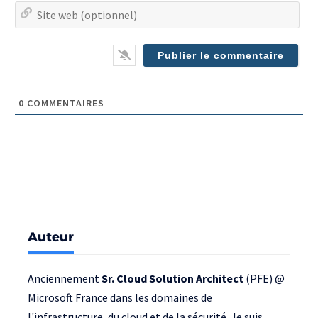
Site
we
(op
0
COMMENTAIRES
Auteur
Anciennement
Sr. Cloud Solution Architect
(PFE) @
Microsoft France
dans les domaines de
l'infrastructure, du cloud et de la sécurité. Je suis