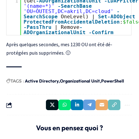
1
(Get
-ADOrganizationalUnit
-LDAPFilter
'(name=*)'
-SearchBase
'OU=ÒUTEST,DC=akril,DC=cloud'
-
SearchScope
OneLevel) |
Set
-ADObject
ProtectedFromAccidentalDeletion
:
$fals
-PassThru
| Remove
-
ADOrganizationalUnit
-Confirm
Après quelques secondes, mes 1230 OU ont été dé-
protégées puis supprimées. 🙂
TAGS :
Active Directory
Organizational Unit
PowerShell
Vous en pensez quoi ?