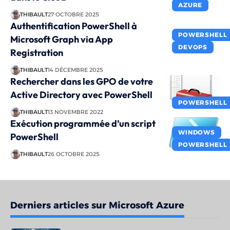
AZURE
THIBAULT
27 OCTOBRE 2025
Authentification PowerShell à
POWERSHELL
Microsoft Graph via App
DEVOPS
Registration
THIBAULT
14 DÉCEMBRE 2025
Rechercher dans les GPO de votre
Active Directory avec PowerShell
POWERSHELL
THIBAULT
13 NOVEMBRE 2022
Exécution programmée d’un script
WINDOWS
PowerShell
POWERSHELL
THIBAULT
26 OCTOBRE 2025
Derniers articles sur Microsoft Azure