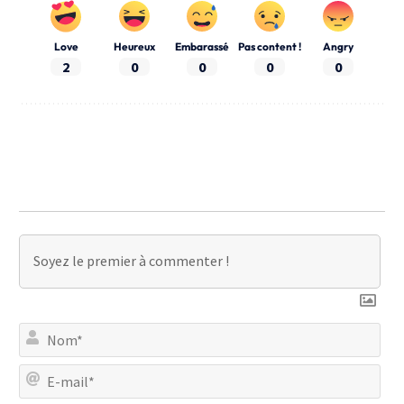
Love
Heureux
Embarassé
Pas content !
Angry
2
0
0
0
0
No
E-
mai