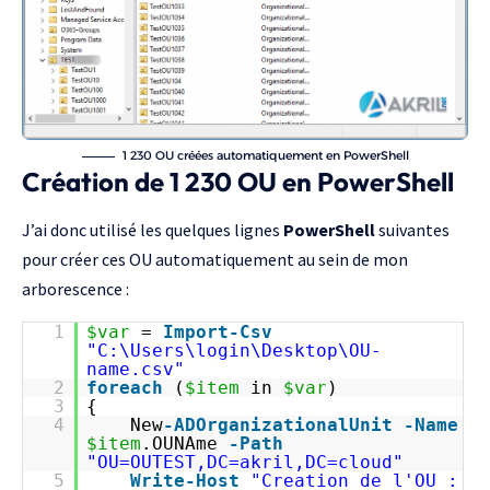
1 230 OU créées automatiquement en PowerShell
Création de 1 230 OU en PowerShell
J’ai donc utilisé les quelques lignes
PowerShell
suivantes
pour créer ces OU automatiquement au sein de mon
arborescence :
1
$var
=
Import-Csv
"C:\Users\login\Desktop\OU-
name.csv"
2
foreach
(
$item
in
$var
)
3
{
4
New
-ADOrganizationalUnit
-Name
$item
.OUNAme
-Path
"OU=OUTEST,DC=akril,DC=cloud"
5
Write-Host
"Creation de l'OU :