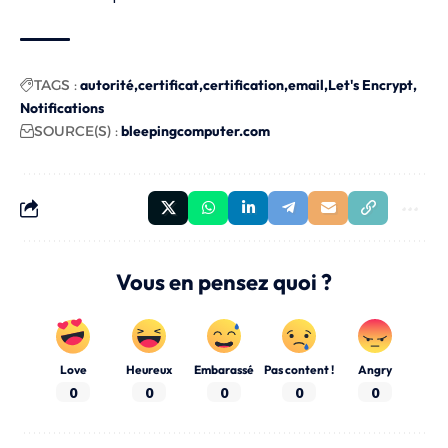
TAGS :
autorité
certificat
certification
email
Let's Encrypt
Notifications
SOURCE(S) :
bleepingcomputer.com
Vous en pensez quoi ?
Love
Heureux
Embarassé
Pas content !
Angry
0
0
0
0
0