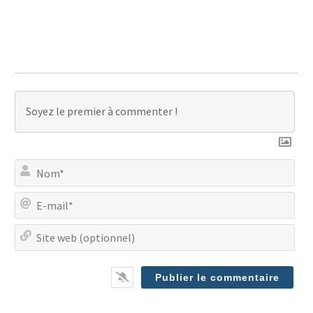
No
E-
mai
Site
we
(op