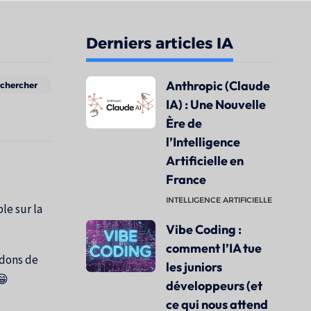
Derniers articles IA
Anthropic (Claude
IA) : Une Nouvelle
Ère de
l’Intelligence
Artificielle en
France
INTELLIGENCE ARTIFICIELLE
le sur la
Vibe Coding :
comment l’IA tue
ndons de
les juniors
😁
développeurs (et
ce qui nous attend