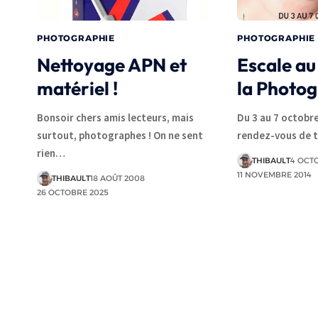
PHOTOGRAPHIE
PHOTOGRAPHIE
Nettoyage APN et
Escale au
matériel !
la Photo
Bonsoir chers amis lecteurs, mais
Du 3 au 7 octobre
surtout, photographes ! On ne sent
rendez-vous de 
rien…
THIBAULT
4 OCT
11 NOVEMBRE 2014
THIBAULT
18 AOÛT 2008
26 OCTOBRE 2025