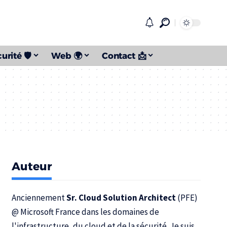
urité 🛡️
Web 🌍
Contact 📩
Auteur
Anciennement
Sr. Cloud Solution Architect
(PFE)
@
Microsoft France
dans les domaines de
l'infrastructure, du cloud et de la sécurité. Je suis