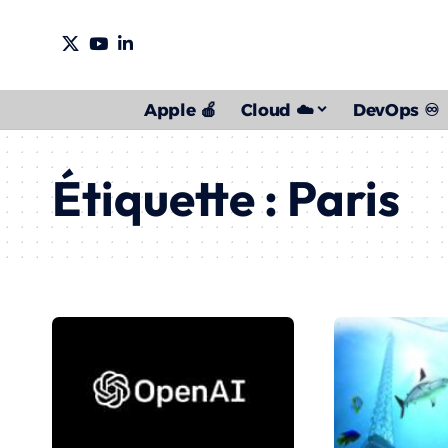
Apple 🍎
Cloud ☁️
DevOps ♾️
Étiquette :
Paris