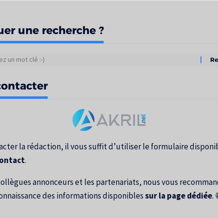
uer une recherche ?
tats
ontacter
erche
cter la rédaction, il vous suffit d’utiliser le formulaire disponib
contact
.
collègues annonceurs et les partenariats, nous vous recomma
onnaissance des informations disponibles
sur la page dédiée
. 