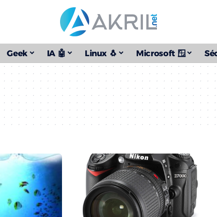
Geek
IA 🤖
Linux 🐧
Microsoft 🪟
Séc