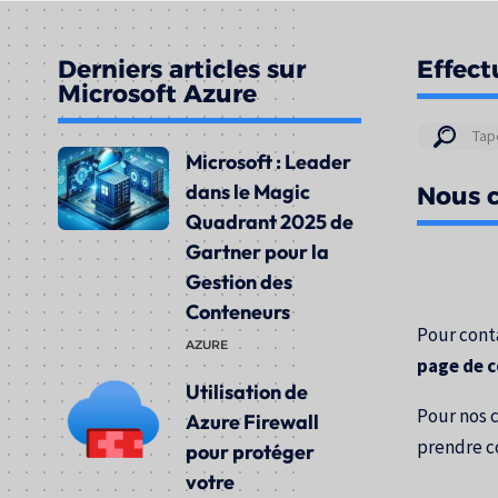
Derniers articles sur
Effect
Microsoft Azure
Résul
Microsoft : Leader
de
dans le Magic
Nous c
votre
Quadrant 2025 de
rech
Gartner pour la
pour
Gestion des
:
Conteneurs
Pour conta
AZURE
page de 
Utilisation de
Pour nos 
Azure Firewall
prendre c
pour protéger
votre