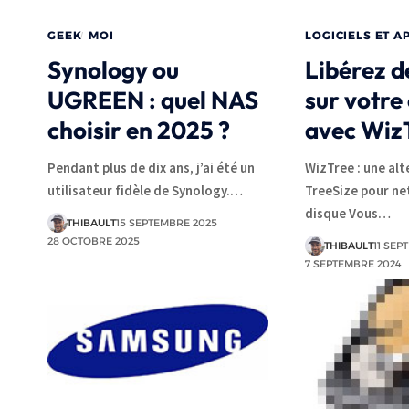
GEEK
MOI
LOGICIELS ET A
Synology ou
Libérez d
UGREEN : quel NAS
sur votre
choisir en 2025 ?
avec Wiz
Pendant plus de dix ans, j’ai été un
WizTree : une alt
utilisateur fidèle de Synology.…
TreeSize pour ne
disque Vous…
THIBAULT
15 SEPTEMBRE 2025
28 OCTOBRE 2025
THIBAULT
11 SEP
7 SEPTEMBRE 2024