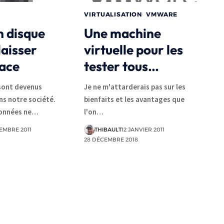
VIRTUALISATION
VMWARE
n disque
Une machine
laisser
virtuelle pour les
race
tester tous…
sont devenus
Je ne m'attarderais pas sur les
s notre société.
bienfaits et les avantages que
données ne…
l'on…
EMBRE 2011
THIBAULT
12 JANVIER 2011
28 DÉCEMBRE 2018