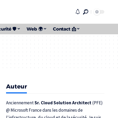
urité 🛡️
Web 🌍
Contact 📩
Auteur
Anciennement
Sr. Cloud Solution Architect
(PFE)
@
Microsoft France
dans les domaines de
l'infrastructure, du cloud et de la sécurité. Je suis