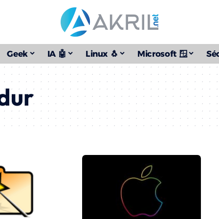
Geek
IA 🤖
Linux 🐧
Microsoft 🪟
Séc
dur