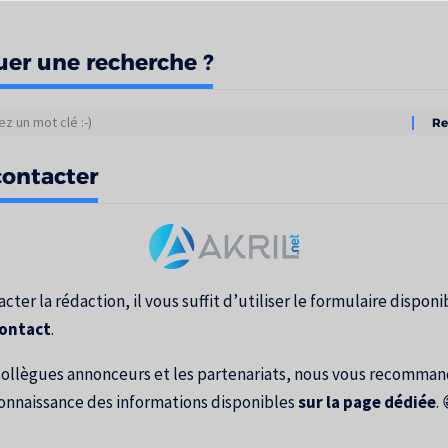
uer une recherche ?
tats
ontacter
erche
cter la rédaction, il vous suffit d’utiliser le formulaire disponib
contact
.
collègues annonceurs et les partenariats, nous vous recomma
onnaissance des informations disponibles
sur la page dédiée
. 