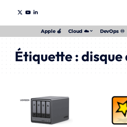
Apple 🍎
Cloud ☁️
DevOps ♾️
Étiquette :
disque 