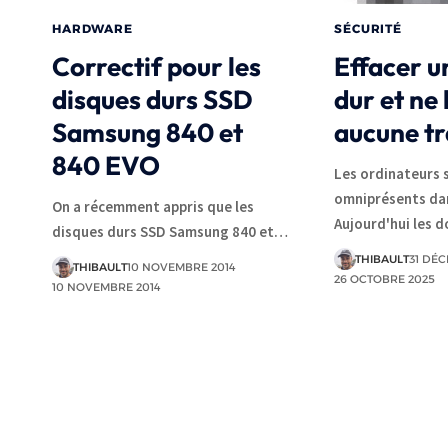
HARDWARE
SÉCURITÉ
Correctif pour les
Effacer u
disques durs SSD
dur et ne 
Samsung 840 et
aucune t
840 EVO
Les ordinateurs 
omniprésents dan
On a récemment appris que les
Aujourd'hui les 
disques durs SSD Samsung 840 et…
THIBAULT
31 DÉC
THIBAULT
10 NOVEMBRE 2014
26 OCTOBRE 2025
10 NOVEMBRE 2014