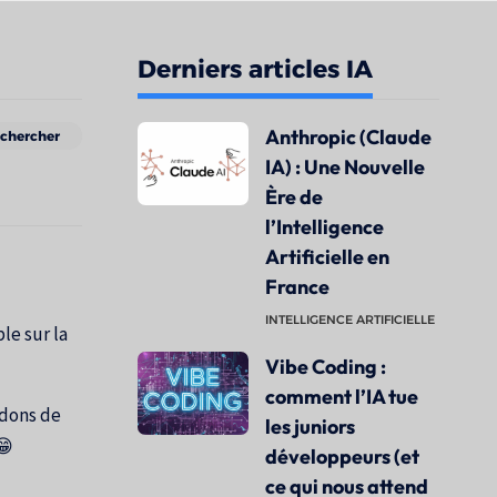
Derniers articles IA
Anthropic (Claude
IA) : Une Nouvelle
Ère de
l’Intelligence
Artificielle en
France
INTELLIGENCE ARTIFICIELLE
le sur la
Vibe Coding :
comment l’IA tue
ndons de
les juniors
😁
développeurs (et
ce qui nous attend