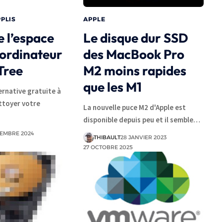
PPLIS
APPLE
e l’espace
Le disque dur SSD
 ordinateur
des MacBook Pro
Tree
M2 moins rapides
que les M1
ernative gratuite à
ttoyer votre
La nouvelle puce M2 d'Apple est
disponible depuis peu et il semble…
TEMBRE 2024
THIBAULT
28 JANVIER 2023
27 OCTOBRE 2025