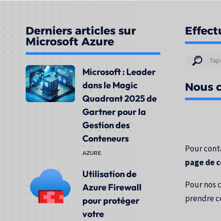
Derniers articles sur
Effect
Microsoft Azure
Résul
Microsoft : Leader
de
dans le Magic
Nous c
votre
Quadrant 2025 de
rech
Gartner pour la
pour
Gestion des
:
Conteneurs
Pour conta
AZURE
page de 
Utilisation de
Pour nos 
Azure Firewall
prendre c
pour protéger
votre