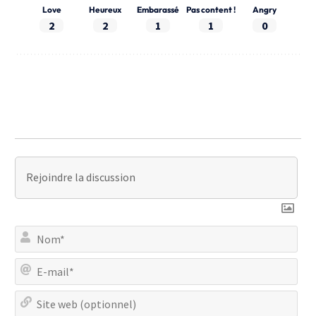
Love
Heureux
Embarassé
Pas content !
Angry
2
2
1
1
0
No
E-
mai
Site
we