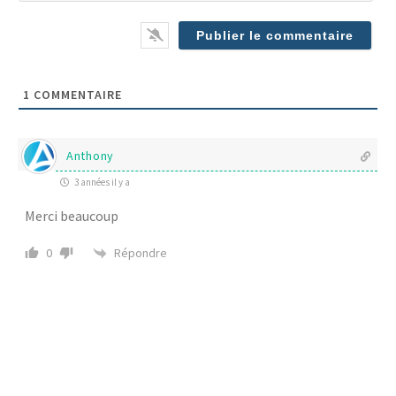
(op
1
COMMENTAIRE
Anthony
3 années il y a
Merci beaucoup
Répondre
0