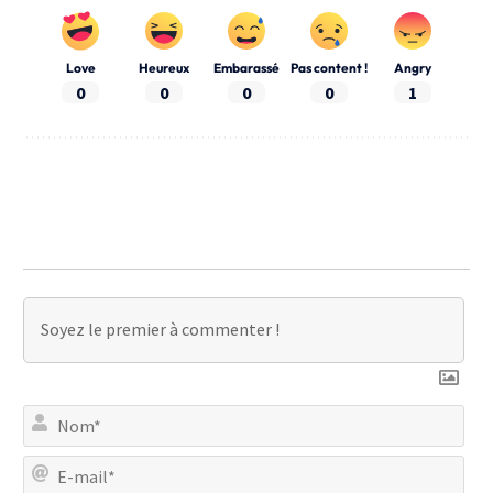
Love
Heureux
Embarassé
Pas content !
Angry
0
0
0
0
1
No
E-
mai