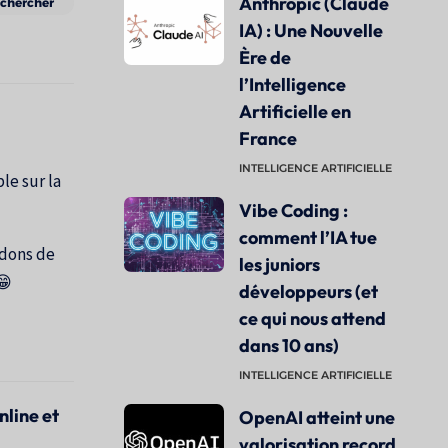
Anthropic (Claude
IA) : Une Nouvelle
Ère de
l’Intelligence
Artificielle en
France
INTELLIGENCE ARTIFICIELLE
le sur la
Vibe Coding :
comment l’IA tue
ndons de
les juniors
😁
développeurs (et
ce qui nous attend
dans 10 ans)
INTELLIGENCE ARTIFICIELLE
nline et
OpenAI atteint une
valorisation record