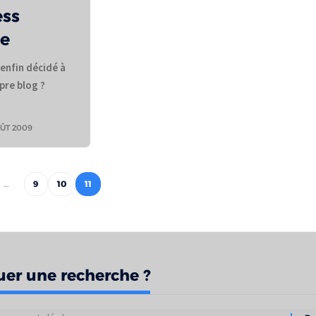
ss
ée
enfin décidé à
pre blog ?
ÛT 2009
…
9
10
11
uer une recherche ?