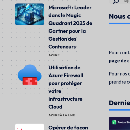
Résul
Microsoft : Leader
de
dans le Magic
Nous c
votre
Quadrant 2025 de
rech
Gartner pour la
pour
Gestion des
:
Conteneurs
Pour conta
AZURE
page de 
Utilisation de
Pour nos 
Azure Firewall
prendre c
pour protéger
votre
infrastructure
Dernier
Cloud
AZURE
À LA UNE
Opérer de façon