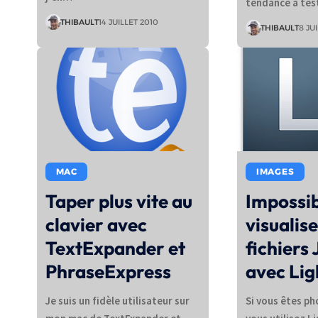
tendance à tes
THIBAULT
14 JUILLET 2010
THIBAULT
8 JU
MAC
IMAGES
Taper plus vite au
Impossib
clavier avec
visualis
TextExpander et
fichiers
PhraseExpress
avec Li
Je suis un fidèle utilisateur sur
Si vous êtes p