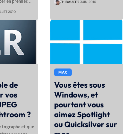
ter en premier…
THIBAULT
17 JUIN 2010
ILLET 2010
MAC
le de
Vous êtes sous
er vos
Windows, et
 JPEG
pourtant vous
ghtroom ?
aimez Spotlight
ou Quicksilver sur
hotographe et que