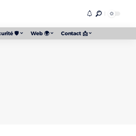
urité 🛡️
Web 🌍
Contact 📩