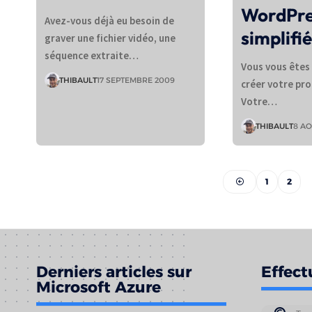
WordPre
Avez-vous déjà eu besoin de
simplifi
graver une fichier vidéo, une
séquence extraite…
Vous vous êtes 
THIBAULT
17 SEPTEMBRE 2009
créer votre pro
Votre…
THIBAULT
8 AO
1
2
Derniers articles sur
Effect
Microsoft Azure