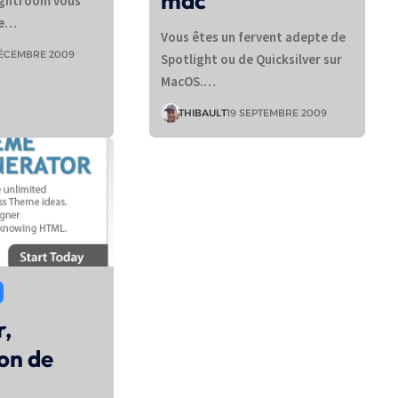
mac
Lightroom vous
re…
Vous êtes un fervent adepte de
DÉCEMBRE 2009
Spotlight ou de Quicksilver sur
MacOS.…
THIBAULT
19 SEPTEMBRE 2009
r,
ion de