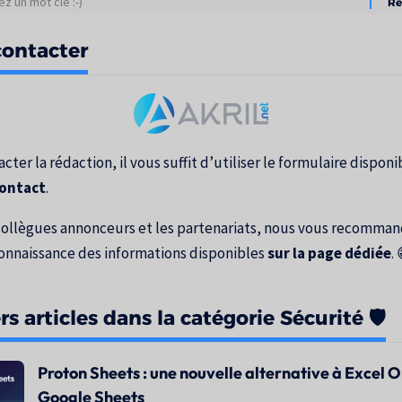
tats
ontacter
erche
cter la rédaction, il vous suffit d’utiliser le formulaire disponib
contact
.
collègues annonceurs et les partenariats, nous vous recomma
onnaissance des informations disponibles
sur la page dédiée
. 
s articles dans la catégorie Sécurité 🛡️
Proton Sheets : une nouvelle alternative à Excel O
Google Sheets