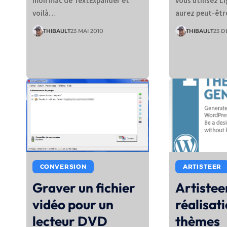
mon mac de TextExpander et
vous utilisez 
voilà…
aurez peut-êt
THIBAULT
23 MAI 2010
THIBAULT
23 
CONVERSION
ARTISTEER
Graver un fichier
Artistee
vidéo pour un
réalisat
lecteur DVD
thèmes