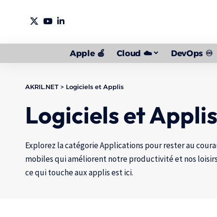
Apple 🍎
Cloud ☁️
DevOps ♾️
AKRIL.NET
>
Logiciels et Applis
Logiciels et Appli
Explorez la catégorie Applications pour rester au couran
mobiles qui améliorent notre productivité et nos loisirs
ce qui touche aux applis est ici.