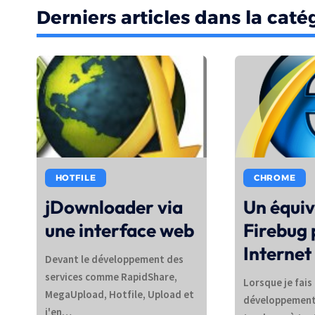
Derniers articles dans la catég
HOTFILE
CHROME
jDownloader via
Un équiv
une interface web
Firebug 
Internet
Devant le développement des
services comme RapidShare,
Lorsque je fais
MegaUpload, Hotfile, Upload et
développement 
j'en…