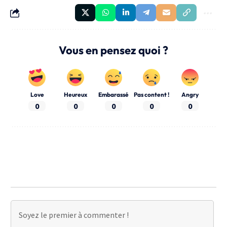
Vous en pensez quoi ?
Love
Heureux
Embarassé
Pas content !
Angry
0
0
0
0
0