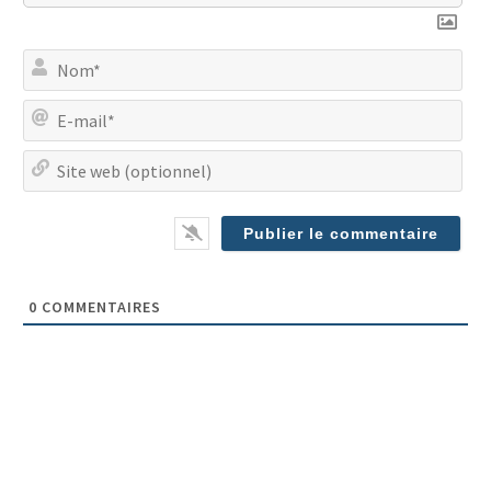
No
E-
mai
Site
we
(op
0
COMMENTAIRES