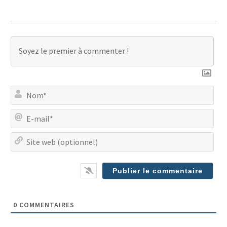
No
E-
mai
Site
we
(op
0
COMMENTAIRES