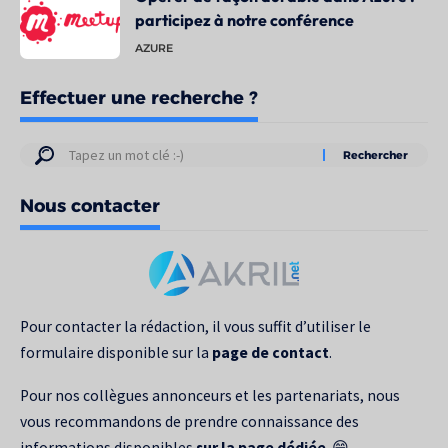
participez à notre conférence
AZURE
Effectuer une recherche ?
Résultats
de
Nous contacter
votre
recherche
pour
:
Pour contacter la rédaction, il vous suffit d’utiliser le
formulaire disponible sur la
page de contact
.
Pour nos collègues annonceurs et les partenariats, nous
vous recommandons de prendre connaissance des
informations disponibles
sur la page dédiée
. 😁