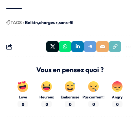
TAGS :
Belkin
chargeur
sans-fil
Vous en pensez quoi ?
Love
Heureux
Embarassé
Pas content !
Angry
0
0
0
0
0