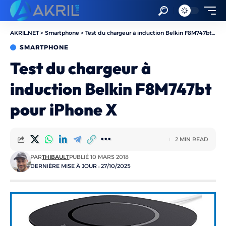
AKRIL.NET
>
Smartphone
>
Test du chargeur à induction Belkin F8M747bt pour iPhone X
SMARTPHONE
Test du chargeur à
induction Belkin F8M747bt
pour iPhone X
2 MIN READ
PAR
THIBAULT
PUBLIÉ 10 MARS 2018
DERNIÈRE MISE À JOUR : 27/10/2025