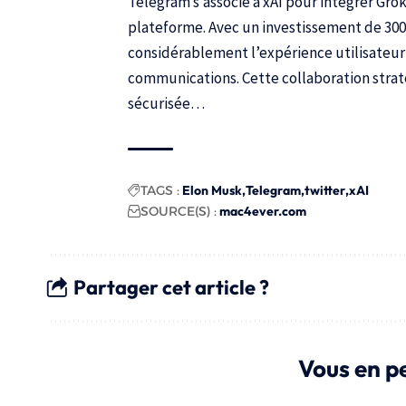
Telegram s’associe à xAI pour intégrer Gro
plateforme. Avec un investissement de 300 
considérablement l’expérience utilisateur t
communications. Cette collaboration straté
sécurisée…
TAGS :
Elon Musk
Telegram
twitter
xAI
SOURCE(S) :
mac4ever.com
Partager cet article ?
Vous en p