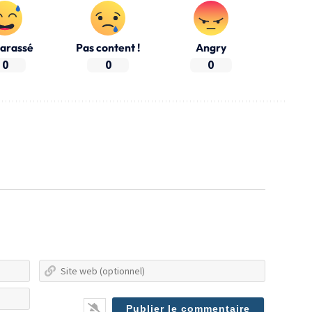
arassé
Pas content !
Angry
0
0
0
Nom*
Site
web
E-
(optionn
mail*