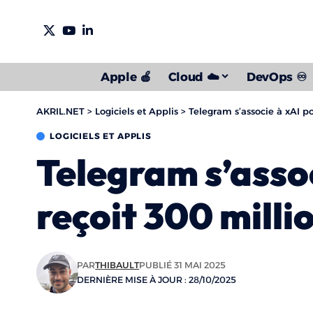
Apple 🍎
Cloud ☁️
DevOps ♾️
AKRIL.NET
>
Logiciels et Applis
>
Telegram s’associe à xAI po
LOGICIELS ET APPLIS
Telegram s’assoc
reçoit 300 milli
PAR
THIBAULT
PUBLIÉ 31 MAI 2025
DERNIÈRE MISE À JOUR : 28/10/2025