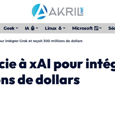
Geek
IA 🤖
Linux 🐧
Microsoft 🪟
Séc
ur intégrer Grok et reçoit 300 millions de dollars
ie à xAI pour inté
ons de dollars