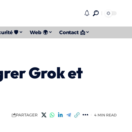
urité 🛡️
Web 🌍
Contact 📩
grer Grok et
PARTAGER
4 MIN READ