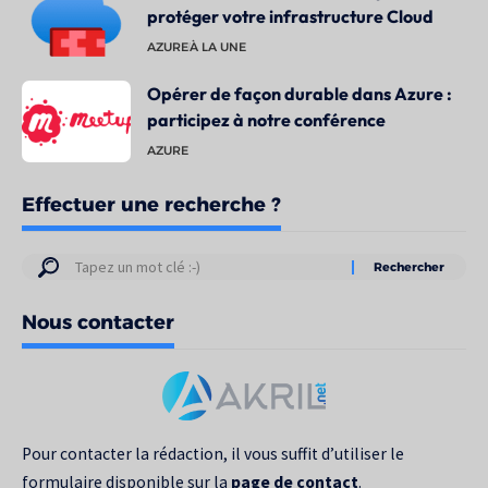
protéger votre infrastructure Cloud
AZURE
À LA UNE
Opérer de façon durable dans Azure :
participez à notre conférence
AZURE
Effectuer une recherche ?
Résultats
de
Nous contacter
votre
recherche
pour
:
Pour contacter la rédaction, il vous suffit d’utiliser le
formulaire disponible sur la
page de contact
.