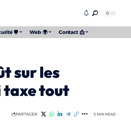
urité 🛡️
Web 🌍
Contact 📩
t sur les
 taxe tout
PARTAGER
5 MIN READ