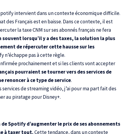
otify intervient dans un contexte économique difficile.
hat des Français est en baisse. Dans ce contexte, il est
ercuter la taxe CNM sur ses abonnés français ne fera
ouvent lorsqu’il y a des taxes, la solution la plus
plement de répercuter cette hausse sur les
fy n’échappe pas à cette règle.
confirmée prochainement et si les clients vont accepter
rançais pourraient se tourner vers des services de
 renoncer à ce type de service
.
 services de streaming vidéo, j’ai pour ma part fait des
rner au piratage pour Disney+.
on de Spotify d’augmenter le prix de ses abonnements
e à taxer tout.
Cette tendance, dans un contexte