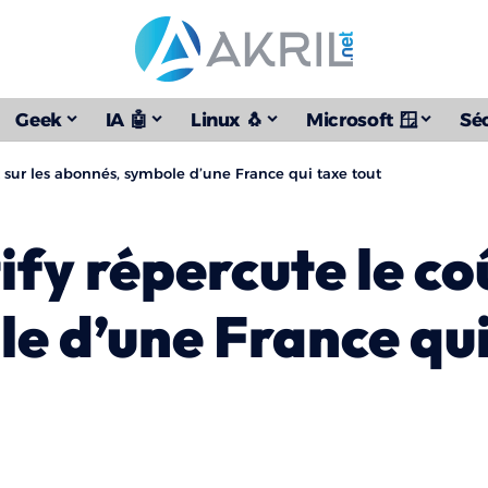
Geek
IA 🤖
Linux 🐧
Microsoft 🪟
Séc
t sur les abonnés, symbole d’une France qui taxe tout
fy répercute le coû
e d’une France qui