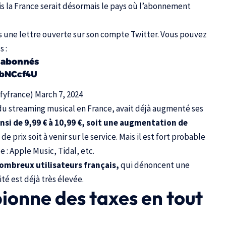
s la France serait désormais le pays où l’abonnement
ns une lettre ouverte sur son compte Twitter. Vous pouvez
s :
s abonnés
jbNCcf4U
ifyfrance)
March 7, 2024
 du streaming musical en France, avait déjà augmenté ses
nsi de 9,99 € à 10,99 €, soit une augmentation de
e prix soit à venir sur le service. Mais il est fort probable
e :
Apple Music
,
Tidal
, etc.
nombreux utilisateurs français,
qui dénoncent une
té est déjà très élevée.
ionne des taxes en tout