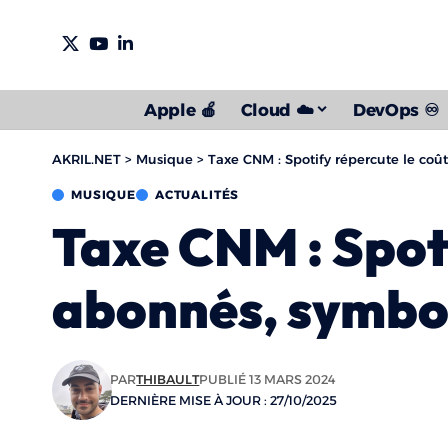
Apple 🍎
Cloud ☁️
DevOps ♾️
AKRIL.NET
>
Musique
>
Taxe CNM : Spotify répercute le coû
MUSIQUE
ACTUALITÉS
Taxe CNM : Spoti
abonnés, symbol
PAR
THIBAULT
PUBLIÉ 13 MARS 2024
DERNIÈRE MISE À JOUR : 27/10/2025