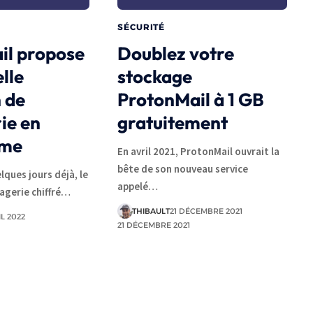
SÉCURITÉ
il propose
Doublez votre
lle
stockage
 de
ProtonMail à 1 GB
ie en
gratuitement
.me
En avril 2021, ProtonMail ouvrait la
bête de son nouveau service
lques jours déjà, le
appelé…
agerie chiffré…
THIBAULT
21 DÉCEMBRE 2021
IL 2022
21 DÉCEMBRE 2021