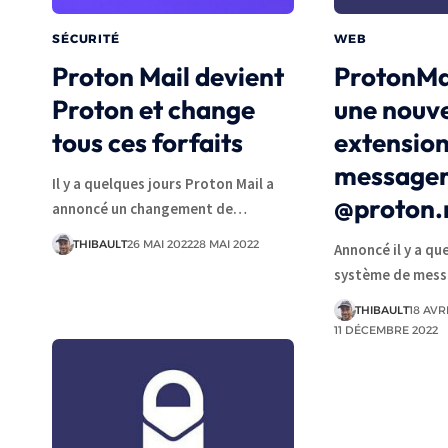
SÉCURITÉ
WEB
Proton Mail devient
ProtonMa
Proton et change
une nouve
tous ces forfaits
extension
messager
Il y a quelques jours Proton Mail a
@proton
annoncé un changement de…
THIBAULT
26 MAI 2022
28 MAI 2022
Annoncé il y a que
système de mess
THIBAULT
18 AVR
11 DÉCEMBRE 2022