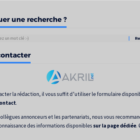
uer une recherche ?
tats
ontacter
erche
cter la rédaction, il vous suffit d’utiliser le formulaire disponib
contact
.
collègues annonceurs et les partenariats, nous vous recomma
onnaissance des informations disponibles
sur la page dédiée
. 