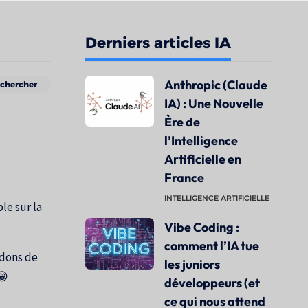
Derniers articles IA
Anthropic (Claude
IA) : Une Nouvelle
Ère de
l’Intelligence
Artificielle en
France
INTELLIGENCE ARTIFICIELLE
le sur la
Vibe Coding :
comment l’IA tue
ndons de
les juniors
😁
développeurs (et
ce qui nous attend