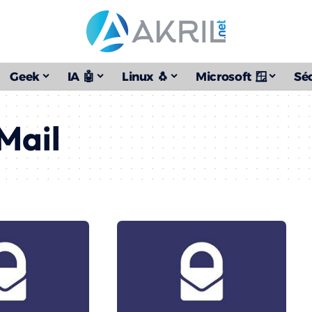
Geek
IA 🤖
Linux 🐧
Microsoft 🪟
Séc
Mail