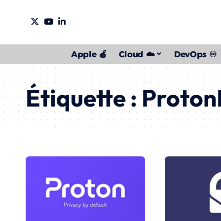
Apple 🍎
Cloud ☁️
DevOps ♾️
Étiquette :
Proton