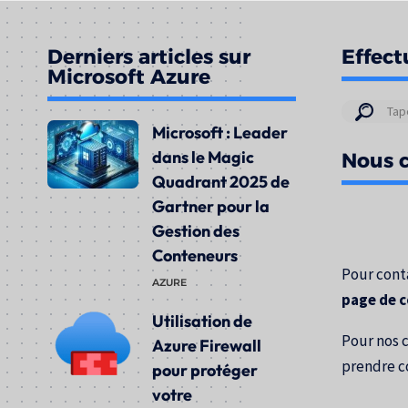
Derniers articles sur
Effect
Microsoft Azure
Résul
Microsoft : Leader
de
dans le Magic
Nous c
votre
Quadrant 2025 de
rech
Gartner pour la
pour
Gestion des
:
Conteneurs
Pour conta
AZURE
page de 
Utilisation de
Pour nos 
Azure Firewall
prendre c
pour protéger
votre