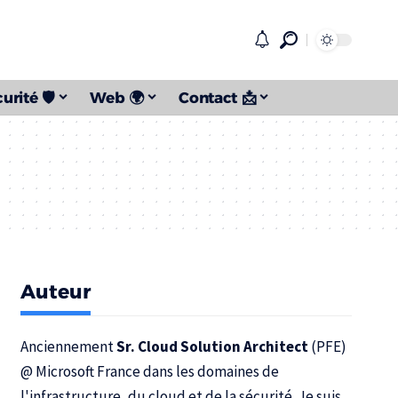
urité 🛡️
Web 🌍
Contact 📩
Auteur
Anciennement
Sr. Cloud Solution Architect
(PFE)
@
Microsoft France
dans les domaines de
l'infrastructure, du cloud et de la sécurité. Je suis