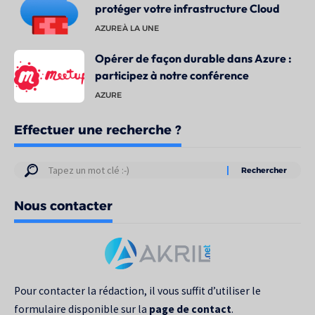
protéger votre infrastructure Cloud
AZURE
À LA UNE
Opérer de façon durable dans Azure :
participez à notre conférence
AZURE
Effectuer une recherche ?
Résultats
de
Nous contacter
votre
recherche
pour
:
Pour contacter la rédaction, il vous suffit d’utiliser le
formulaire disponible sur la
page de contact
.