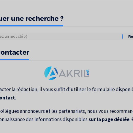
uer une recherche ?
tats
ontacter
erche
cter la rédaction, il vous suffit d’utiliser le formulaire disponib
contact
.
collègues annonceurs et les partenariats, nous vous recomma
onnaissance des informations disponibles
sur la page dédiée
. 