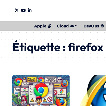
Apple 🍎
Cloud ☁️
DevOps ♾️
Étiquette :
firefox