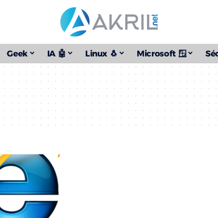
Geek
IA 🤖
Linux 🐧
Microsoft 🪟
Séc