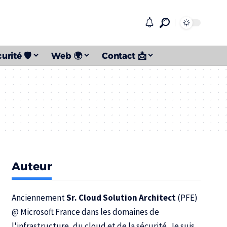
urité 🛡️
Web 🌍
Contact 📩
Auteur
Anciennement
Sr. Cloud Solution Architect
(PFE)
@
Microsoft France
dans les domaines de
l'infrastructure, du cloud et de la sécurité. Je suis