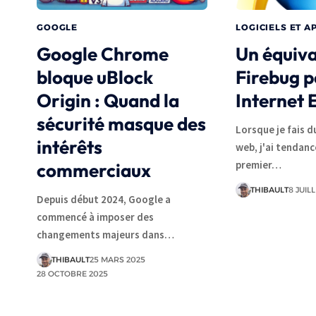
GOOGLE
LOGICIELS ET A
Google Chrome
Un équiva
bloque uBlock
Firebug 
Origin : Quand la
Internet 
sécurité masque des
Lorsque je fais 
intérêts
web, j'ai tendanc
premier…
commerciaux
THIBAULT
8 JUIL
Depuis début 2024, Google a
commencé à imposer des
changements majeurs dans…
THIBAULT
25 MARS 2025
28 OCTOBRE 2025