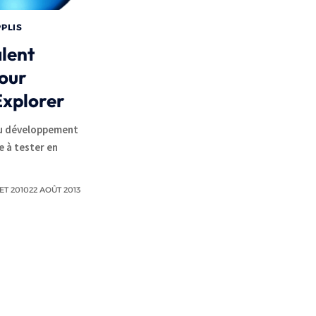
PPLIS
lent
pour
Explorer
du développement
e à tester en
LET 2010
22 AOÛT 2013