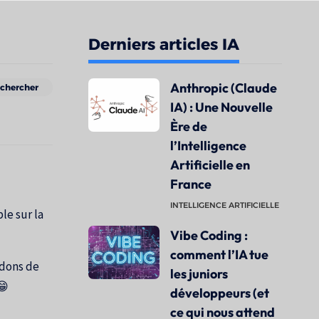
Derniers articles IA
Anthropic (Claude
IA) : Une Nouvelle
Ère de
l’Intelligence
Artificielle en
France
INTELLIGENCE ARTIFICIELLE
le sur la
Vibe Coding :
comment l’IA tue
ndons de
les juniors
😁
développeurs (et
ce qui nous attend