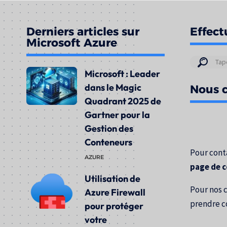
Derniers articles sur
Effect
Microsoft Azure
Résul
Microsoft : Leader
de
dans le Magic
Nous c
votre
Quadrant 2025 de
rech
Gartner pour la
pour
Gestion des
:
Conteneurs
Pour conta
AZURE
page de 
Utilisation de
Pour nos 
Azure Firewall
prendre c
pour protéger
votre