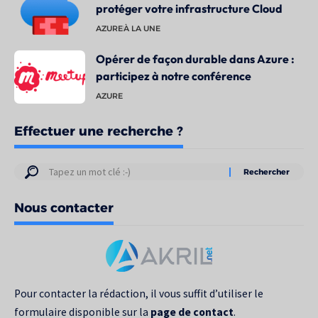
protéger votre infrastructure Cloud
AZURE
À LA UNE
Opérer de façon durable dans Azure :
participez à notre conférence
AZURE
Effectuer une recherche ?
Résultats
de
Nous contacter
votre
recherche
pour
:
Pour contacter la rédaction, il vous suffit d’utiliser le
formulaire disponible sur la
page de contact
.