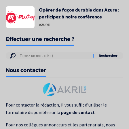
Opérer de façon durable dans Azure :
participez à notre conférence
AZURE
Effectuer une recherche ?
Résultats
de
Nous contacter
votre
recherche
pour
:
Pour contacter la rédaction, il vous suffit d’utiliser le
formulaire disponible sur la
page de contact
.
Pour nos collègues annonceurs et les partenariats, nous