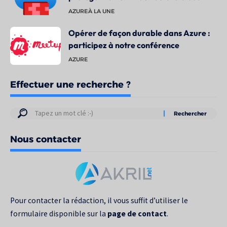
AZURE
À LA UNE
Opérer de façon durable dans Azure :
participez à notre conférence
AZURE
Effectuer une recherche ?
Résultats
de
Nous contacter
votre
recherche
pour
:
Pour contacter la rédaction, il vous suffit d’utiliser le
formulaire disponible sur la
page de contact
.