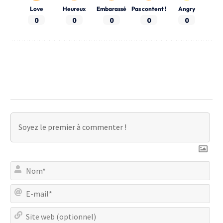
Love
Heureux
Embarassé
Pas content !
Angry
0
0
0
0
0
No
E-
mai
Site
we