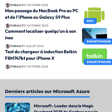
THIBAULT
27 OCTOBRE 2025
Mon passage du MacBook Pro au PC
et de l’iPhone au Galaxy S9 Plus
MOI
THIBAULT
27 OCTOBRE 2025
Comment localiser quelqu’un à son
insu
SMARTPHONE
THIBAULT
11 JUILLET 2023
Test du chargeur à induction Belkin
F8M747bt pour iPhone X
SMARTPHONE
THIBAULT
27 OCTOBRE 2025
Derniers articles sur Microsoft Azure
Microsoft : Leader dans le Magic
Quadrant 2025 de Gartner pour la