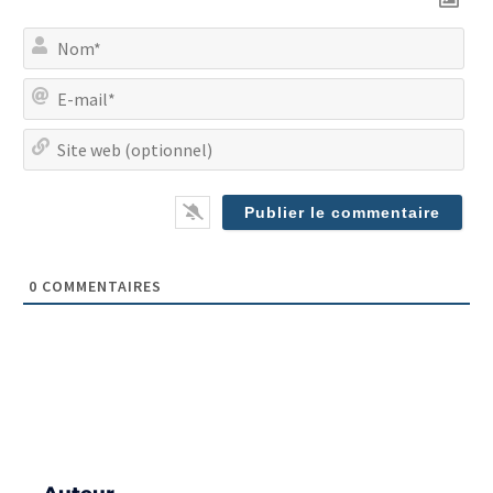
No
E-
mai
Site
we
(op
0
COMMENTAIRES