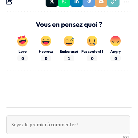
Vous en pensez quoi ?
Love
Heureux
Embarassé
Pas content !
Angry
0
0
1
0
0