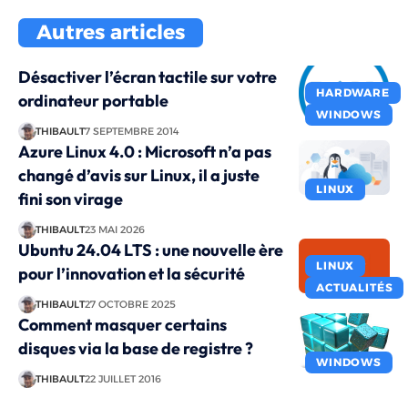
Autres articles
Désactiver l’écran tactile sur votre
HARDWARE
ordinateur portable
WINDOWS
THIBAULT
7 SEPTEMBRE 2014
Azure Linux 4.0 : Microsoft n’a pas
changé d’avis sur Linux, il a juste
LINUX
fini son virage
THIBAULT
23 MAI 2026
Ubuntu 24.04 LTS : une nouvelle ère
LINUX
pour l’innovation et la sécurité
ACTUALITÉS
THIBAULT
27 OCTOBRE 2025
Comment masquer certains
disques via la base de registre ?
WINDOWS
THIBAULT
22 JUILLET 2016