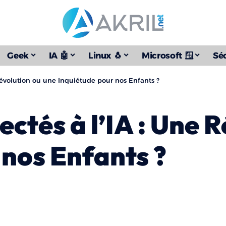
Geek
IA 🤖
Linux 🐧
Microsoft 🪟
Séc
Révolution ou une Inquiétude pour nos Enfants ?
ctés à l’IA : Une 
 nos Enfants ?