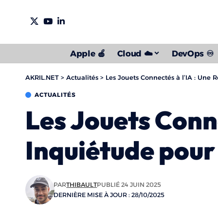
Apple 🍎
Cloud ☁️
DevOps ♾️
AKRIL.NET
>
Actualités
>
Les Jouets Connectés à l’IA : Une 
ACTUALITÉS
Les Jouets Conne
Inquiétude pour
PAR
THIBAULT
PUBLIÉ 24 JUIN 2025
DERNIÈRE MISE À JOUR : 28/10/2025