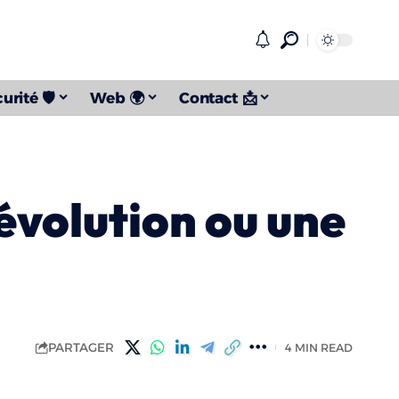
urité 🛡️
Web 🌍
Contact 📩
Révolution ou une
PARTAGER
4 MIN READ