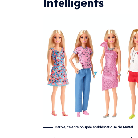
Intelligents
Barbie, célèbre poupée emblématique de Mattel