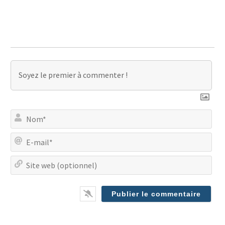
No
E-
mai
Site
we
(op