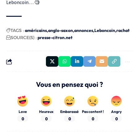
Leboncoin… 🧐
TAGS :
américains
anglo-saxon
annonces
Leboncoin
rachat
SOURCE(S) :
presse-citron.net
Vous en pensez quoi ?
Love
Heureux
Embarassé
Pas content !
Angry
0
0
0
0
0