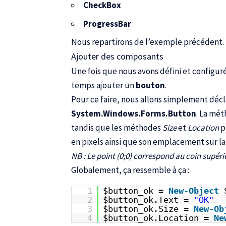
CheckBox
ProgressBar
Nous repartirons de l’exemple précédent.
Ajouter des composants
Une fois que nous avons défini et configur
temps ajouter un
bouton
.
Pour ce faire, nous allons simplement décl
System.Windows.Forms.Button
. La mé
tandis que les méthodes
Size
et
Location
p
en pixels ainsi que son emplacement sur la
NB : Le point (0;0) correspond au coin supéri
Globalement, ça ressemble à ça :
1
$button_ok =
New-Object
2
$button_ok.Text =
"OK"
3
$button_ok.Size =
New-Ob
4
$button_ok.Location =
Ne