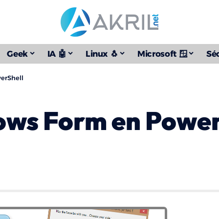
Geek
IA 🤖
Linux 🐧
Microsoft 🪟
Séc
erShell
ows Form en Power