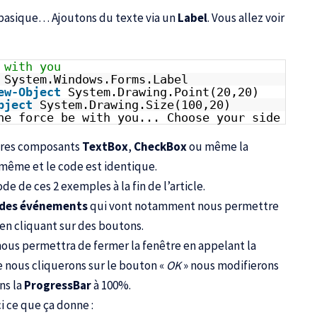
basique… Ajoutons du texte via un
Label
. Vous allez voir
 with you
System.Windows.Forms.Label
ew-Object
System.Drawing.Point(20,20)
bject
System.Drawing.Size(100,20)
he force be with you... Choose your side
utres composants
TextBox
,
CheckBox
ou même la
 même et le code est identique.
 de ces 2 exemples à la fin de l’article.
 des événements
qui vont notamment nous permettre
, en cliquant sur des boutons.
nous permettra de fermer la fenêtre en appelant la
 nous cliquerons sur le bouton «
OK
» nous modifierons
ns la
ProgressBar
à 100%.
i ce que ça donne :