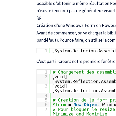
possible d’obtenir le même résultat en Powe
n’existe (encore) pas de générateur visue
🙂
Création d’une Windows Form en PowerS
Avant de commencer, on va charger la bib
par défaut). Pour ce faire, on utilise la c
1
[System.Reflecion.Assemb
C’est parti ! Créons notre première fenêtr
1
# Chargement des assembl
2
[void]
[System.Reflection.Assem
3
[void]
[System.Reflection.Assem
4
5
# Creation de la form pr
6
$form
=
New-Object
Windo
7
# Pour bloquer le resize
Minimize and Maximize