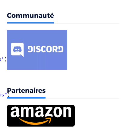
Communauté
s'
)
Partenaires
ms"
)