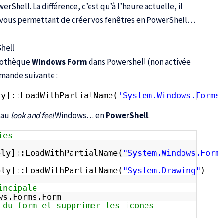
rShell. La différence, c’est qu’à l’heure actuelle, il
l vous permettant de créer vos fenêtres en PowerShell…
hell
liothèque
Windows Form
dans Powershell (non activée
ommande suivante :
ly]::LoadWithPartialName(
'System.Windows.Form
e au
look and feel
Windows… en
PowerShell
.
ies
bly]::LoadWithPartialName(
"System.Windows.For
bly]::LoadWithPartialName(
"System.Drawing"
)
incipale
ws.Forms.Form
 du form et supprimer les icones