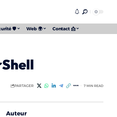
urité 🛡️
Web 🌍
Contact 📩
Shell
PARTAGER
7 MIN READ
Auteur