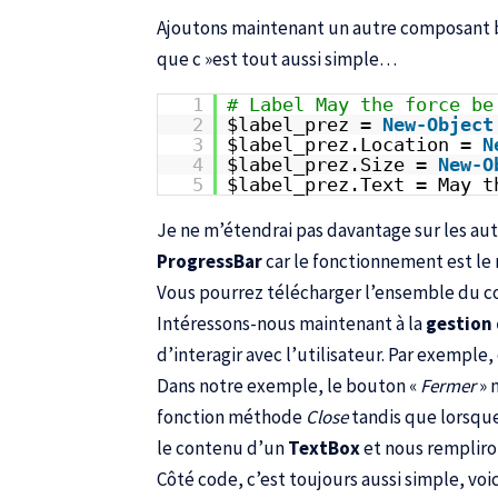
Ajoutons maintenant un autre composant 
que c »est tout aussi simple…
1
# Label May the force be
2
$label_prez =
New-Object
3
$label_prez.Location =
N
4
$label_prez.Size =
New-O
5
$label_prez.Text = May t
Je ne m’étendrai pas davantage sur les a
ProgressBar
car le fonctionnement est le
Vous pourrez télécharger l’ensemble du code
Intéressons-nous maintenant à la
gestion
d’interagir avec l’utilisateur. Par exemple
Dans notre exemple, le bouton «
Fermer
» 
fonction méthode
Close
tandis que lorsque
le contenu d’un
TextBox
et nous rempliro
Côté code, c’est toujours aussi simple, voic