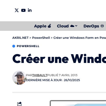
Apple 🍎
Cloud ☁️
DevOps ♾️
AKRIL.NET
>
PowerShell
>
Créer une Windows Form en Pow
POWERSHELL
Créer une Wind
PAR
THIBAULT
PUBLIÉ 7 AVRIL 2013
DERNIÈRE MISE À JOUR : 26/10/2025