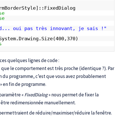
rmBorderStyle]::FixedDialog
se
se
d... oui pas très innovant, je sais !"
System.Drawing.Size(400,370)
s
ces quelques lignes de code :
ez que le comportement est très proche (identique ?). Par
ion du programme, c’est que vous avez probablement
» en fin de programme.
 paramètre «
FixedDialog
» nous permet de fixer la
as être redimensionnée manuellement.
permettraient de réduire/maximiser/réduire la fenêtre.