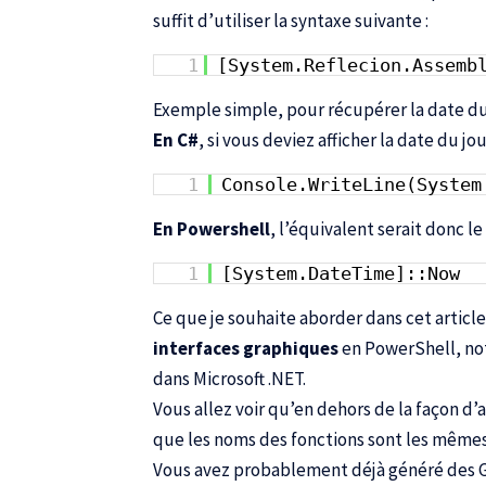
suffit d’utiliser la syntaxe suivante :
1
[System.Reflecion.Assemb
Exemple simple, pour récupérer la date du
En C#
, si vous deviez afficher la date du
1
Console.WriteLine(System
En Powershell
, l’équivalent serait donc le 
1
[System.DateTime]::Now
Ce que je souhaite aborder dans cet article
interfaces graphiques
en PowerShell, no
dans Microsoft .NET.
Vous allez voir qu’en dehors de la façon d
que les noms des fonctions sont les mêmes
Vous avez probablement déjà généré des GUI