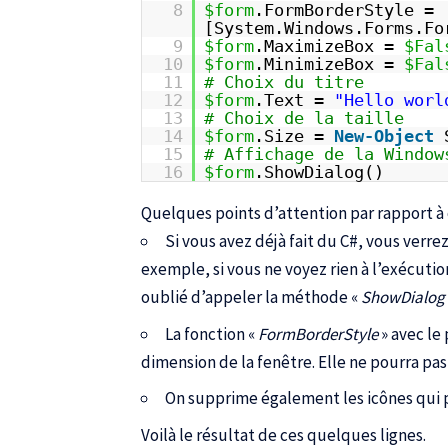
8
$form
.FormBorderStyle =
[System.Windows.Forms.Fo
9
$form
.MaximizeBox =
$Fal
10
$form
.MinimizeBox =
$Fal
11
# Choix du titre
12
$form
.Text =
"Hello worl
13
# Choix de la taille
14
$form
.Size =
New-Object
15
# Affichage de la Window
16
$form
.ShowDialog()
Quelques points d’attention par rapport à 
Si vous avez déjà fait du C#, vous verr
exemple, si vous ne voyez rien à l’exécut
oublié d’appeler la méthode «
ShowDialog
La fonction «
FormBorderStyle
» avec le
dimension de la fenêtre. Elle ne pourra p
On supprime également les icônes qui 
Voilà le résultat de ces quelques lignes.