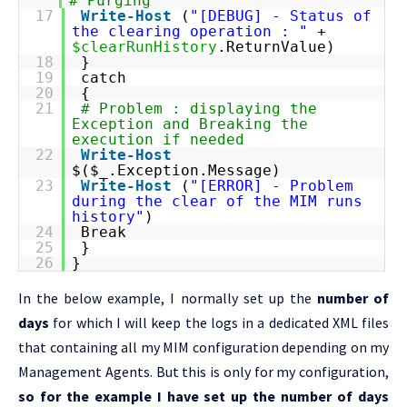
# Purging
17
Write-Host
(
"[DEBUG] - Status of
the clearing operation : "
+
$clearRunHistory
.ReturnValue)
18
}
19
catch
20
{
21
# Problem : displaying the
Exception and Breaking the
execution if needed
22
Write-Host
$($_.Exception.Message)
23
Write-Host
(
"[ERROR] - Problem
during the clear of the MIM runs
history"
)
24
Break
25
}
26
}
In the below example, I normally set up the
number of
days
for which I will keep the logs in a dedicated XML files
that containing all my MIM configuration depending on my
Management Agents. But this is only for my configuration,
so for the example I have set up the number of days