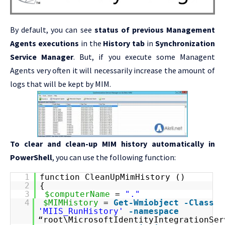
By default, you can see
status of previous Management
Agents executions
in the
History tab
in
Synchronization
Service Manager
. But, if you execute some Managent
Agents very often it will necessarily increase the amount of
logs that will be kept by MIM.
To clear and clean-up MIM history automatically in
PowerShell
, you can use the following function:
1
function CleanUpMimHistory ()
2
{
3
$computerName
=
"."
4
$MIMHistory
=
Get-Wmiobject
-Class
'MIIS_RunHistory'
-namespace
“root\MicrosoftIdentityIntegrationSer