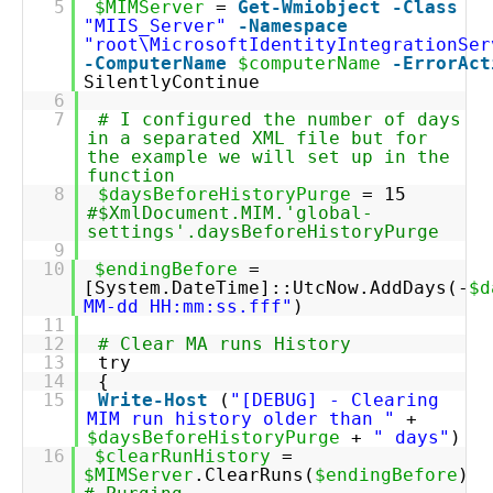
5
$MIMServer
=
Get-Wmiobject
-Class
"MIIS_Server"
-Namespace
"root\MicrosoftIdentityIntegrationSer
-ComputerName
$computerName
-ErrorAct
SilentlyContinue
6
7
# I configured the number of days
in a separated XML file but for
the example we will set up in the
function
8
$daysBeforeHistoryPurge
= 15
#$XmlDocument.MIM.'global-
settings'.daysBeforeHistoryPurge
9
10
$endingBefore
=
[System.DateTime]::UtcNow.AddDays(-
$d
MM-dd HH:mm:ss.fff"
)
11
12
# Clear MA runs History
13
try
14
{
15
Write-Host
(
"[DEBUG] - Clearing
MIM run history older than "
+
$daysBeforeHistoryPurge
+
" days"
)
16
$clearRunHistory
=
$MIMServer
.ClearRuns(
$endingBefore
)