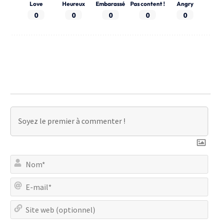
Love
Heureux
Embarassé
Pas content !
Angry
0
0
0
0
0
No
E-
mai
Site
we