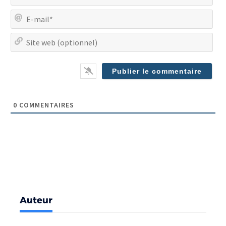
E-
mai
Site
we
(op
0
COMMENTAIRES
Auteur