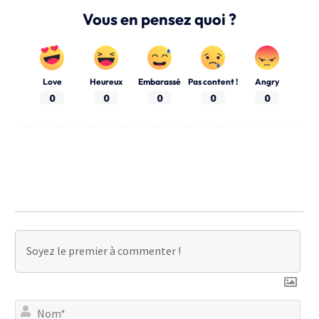
Vous en pensez quoi ?
Love
Heureux
Embarassé
Pas content !
Angry
0
0
0
0
0
No