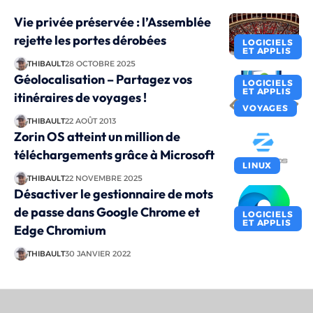
Vie privée préservée : l’Assemblée
rejette les portes dérobées
LOGICIELS
ET APPLIS
THIBAULT
28 OCTOBRE 2025
Géolocalisation – Partagez vos
LOGICIELS
ET APPLIS
itinéraires de voyages !
VOYAGES
THIBAULT
22 AOÛT 2013
Zorin OS atteint un million de
téléchargements grâce à Microsoft
LINUX
THIBAULT
22 NOVEMBRE 2025
Désactiver le gestionnaire de mots
de passe dans Google Chrome et
LOGICIELS
ET APPLIS
Edge Chromium
THIBAULT
30 JANVIER 2022