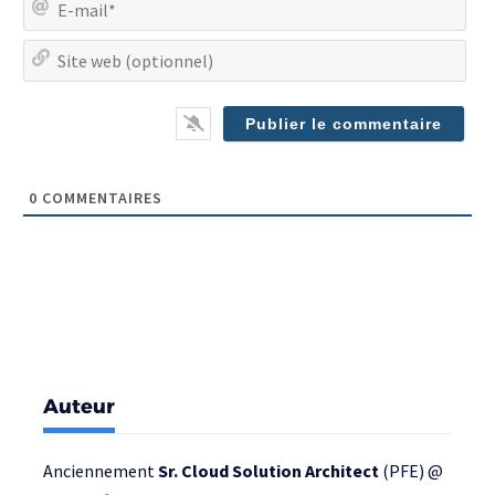
mai
Site
we
(op
0
COMMENTAIRES
Auteur
Anciennement
Sr. Cloud Solution Architect
(PFE) @