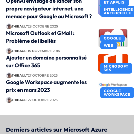
OpenAI envisage de lancer son
ET APPLIS
propre navigateur internet, une
INTELLIGENCE
ARTIFICIELLE
menace pour Google ou Microsoft ?
THIBAULT
28 OCTOBRE 2025
Microsoft Outlook et GMail :
GOOGLE
Problème de libellés
WEB
THIBAULT
15 NOVEMBRE 2014
Ajouter un domaine personnalisé
sur Office 365
MICROSOFT
365
THIBAULT
27 OCTOBRE 2025
Google Workspace augmente les
prix en mars 2023
GOOGLE
WORKSPACE
THIBAULT
27 OCTOBRE 2025
Derniers articles sur Microsoft Azure