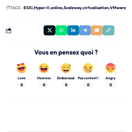
TAGS :
ESXi
Hyper-V
online
Scaleway
virtualisation
VMware
Vous en pensez quoi ?
Love
Heureux
Embarassé
Pas content !
Angry
0
0
0
0
0