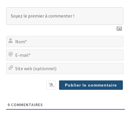
No
E-
mai
Site
we
(op
0
COMMENTAIRES