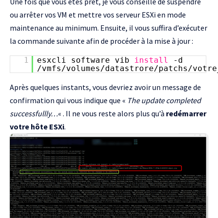
Une fois que vous êtes prêt, je vous conseille de suspendre
ou arrêter vos VM et mettre vos serveur ESXi en mode
maintenance au minimum. Ensuite, il vous suffira d’exécuter
la commande suivante afin de procéder à la mise à jour :
1
esxcli software vib
install
-d
/vmfs/volumes/datastrore/patchs/votre
Après quelques instants, vous devriez avoir un message de
confirmation qui vous indique que «
The update completed
successfullly…
« . Il ne vous reste alors plus qu’à
redémarrer
votre hôte ESXi
.