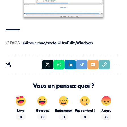
TAGS :
éditeur
mac
texte
UltraEdit
Windows
Vous en pensez quoi ?
Love
Heureux
Embarassé
Pas content !
Angry
0
0
0
0
0