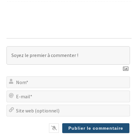
No
E-
mai
Site
we
(op