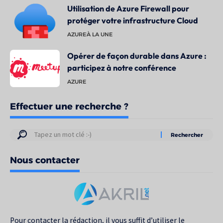
Utilisation de Azure Firewall pour
protéger votre infrastructure Cloud
AZURE
À LA UNE
Opérer de façon durable dans Azure :
participez à notre conférence
AZURE
Effectuer une recherche ?
Résultats
de
Nous contacter
votre
recherche
pour
:
Pour contacter la rédaction, il vous suffit d’utiliser le