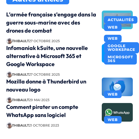
L’armée française s’engage dans la
ACTUALITÉS
guerre sous-marine avec des
WEB
drones de combat
WEB
THIBAULT
27 OCTOBRE 2025
GOOGLE
Infomaniak kSuite, une nouvelle
WORKSPACE
alternative à Microsoft 365 et
MICROSOFT
365
Google Workspace
THIBAULT
27 OCTOBRE 2025
Mozilla donne à Thunderbird un
nouveau logo
WEB
THIBAULT
29 MAI 2023
Comment pirater un compte
WhatsApp sans logiciel
WEB
THIBAULT
21 OCTOBRE 2023