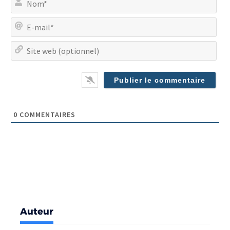
E-
mai
Site
we
(op
0
COMMENTAIRES
Auteur