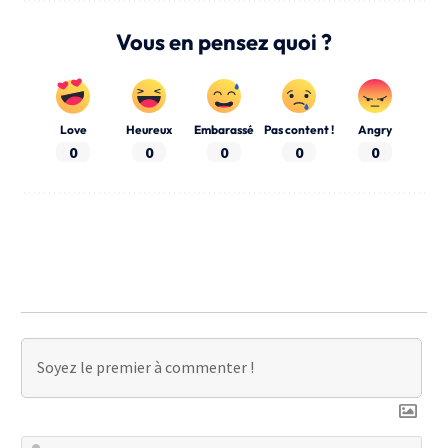
Vous en pensez quoi ?
Love
Heureux
Embarassé
Pas content !
Angry
0
0
0
0
0
No