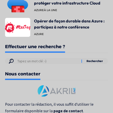
protéger votre infrastructure Cloud
AZURE
À LA UNE
Opérer de façon durable dans Azure :
participez à notre conférence
AZURE
Effectuer une recherche ?
Résultats
de
Nous contacter
votre
recherche
pour
:
Pour contacter la rédaction, il vous suffit d’utiliser le
formulaire disponible sur la
page de contact
.