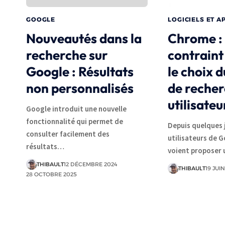
GOOGLE
LOGICIELS ET A
Nouveautés dans la
Chrome :
recherche sur
contraint
Google : Résultats
le choix 
non personnalisés
de recher
utilisateu
Google introduit une nouvelle
fonctionnalité qui permet de
Depuis quelques j
consulter facilement des
utilisateurs de 
résultats…
voient proposer
THIBAULT
12 DÉCEMBRE 2024
THIBAULT
19 JUI
28 OCTOBRE 2025