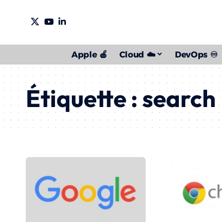
Apple 🍎
Cloud ☁️
DevOps ♾️
Étiquette :
search