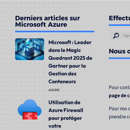
Derniers articles sur
Effect
Microsoft Azure
Résul
Microsoft : Leader
de
dans le Magic
Nous c
votre
Quadrant 2025 de
rech
Gartner pour la
pour
Gestion des
:
Conteneurs
Pour conta
AZURE
page de 
Utilisation de
Pour nos 
Azure Firewall
prendre c
pour protéger
votre