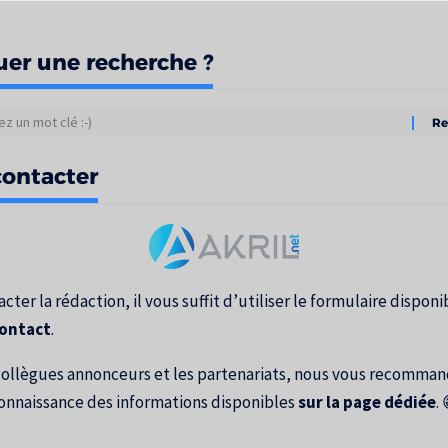
uer une recherche ?
tats
ontacter
erche
cter la rédaction, il vous suffit d’utiliser le formulaire disponib
contact
.
collègues annonceurs et les partenariats, nous vous recomma
onnaissance des informations disponibles
sur la page dédiée
. 