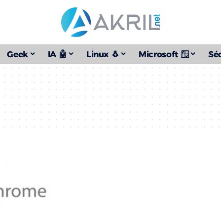
Geek
IA 🤖
Linux 🐧
Microsoft 🪟
Séc