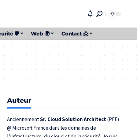
urité 🛡️
Web 🌍
Contact 📩
Auteur
Anciennement
Sr. Cloud Solution Architect
(PFE)
@
Microsoft France
dans les domaines de
l'infrastructure, du cloud et de la sécurité. Je suis