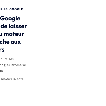
PPLIS
GOOGLE
 Google
 de laisser
du moteur
che aux
rs
ours, les
Google Chrome se
 un…
N 2024
16 JUIN 2024