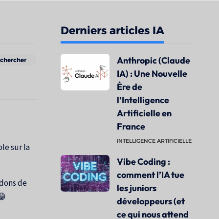
Derniers articles IA
Anthropic (Claude
IA) : Une Nouvelle
Ère de
l’Intelligence
Artificielle en
France
INTELLIGENCE ARTIFICIELLE
le sur la
Vibe Coding :
comment l’IA tue
ndons de
les juniors
😁
développeurs (et
ce qui nous attend