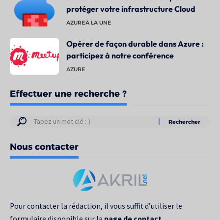
protéger votre infrastructure Cloud
AZURE
À LA UNE
Opérer de façon durable dans Azure :
participez à notre conférence
AZURE
Effectuer une recherche ?
Résultats
de
Nous contacter
votre
recherche
pour
:
Pour contacter la rédaction, il vous suffit d’utiliser le
formulaire disponible sur la
page de contact
.