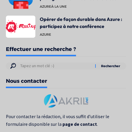
AZURE
À LA UNE
Opérer de façon durable dans Azure :
participez à notre conférence
AZURE
Effectuer une recherche ?
Résultats
de
Nous contacter
votre
recherche
pour
:
Pour contacter la rédaction, il vous suffit d’utiliser le
formulaire disponible sur la
page de contact
.