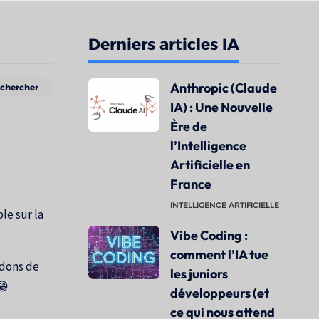
Derniers articles IA
Anthropic (Claude
IA) : Une Nouvelle
Ère de
l’Intelligence
Artificielle en
France
INTELLIGENCE ARTIFICIELLE
le sur la
Vibe Coding :
comment l’IA tue
ndons de
les juniors
😁
développeurs (et
ce qui nous attend