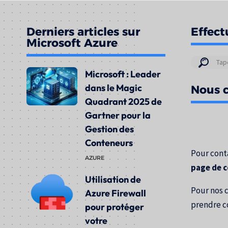
Derniers articles sur
Effect
Microsoft Azure
Résul
Microsoft : Leader
de
dans le Magic
Nous c
votre
Quadrant 2025 de
rech
Gartner pour la
pour
Gestion des
:
Conteneurs
Pour conta
AZURE
page de 
Utilisation de
Pour nos 
Azure Firewall
prendre c
pour protéger
votre