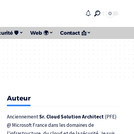
urité 🛡️
Web 🌍
Contact 📩
Auteur
Anciennement
Sr. Cloud Solution Architect
(PFE)
@
Microsoft France
dans les domaines de
l'infrastructure, du cloud et de la sécurité. Je suis