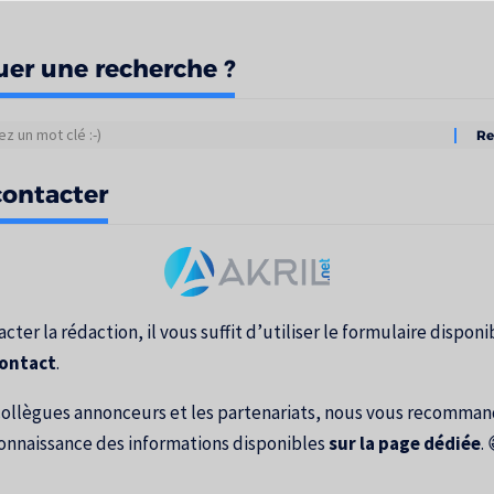
uer une recherche ?
tats
ontacter
erche
cter la rédaction, il vous suffit d’utiliser le formulaire disponib
contact
.
collègues annonceurs et les partenariats, nous vous recomma
onnaissance des informations disponibles
sur la page dédiée
. 