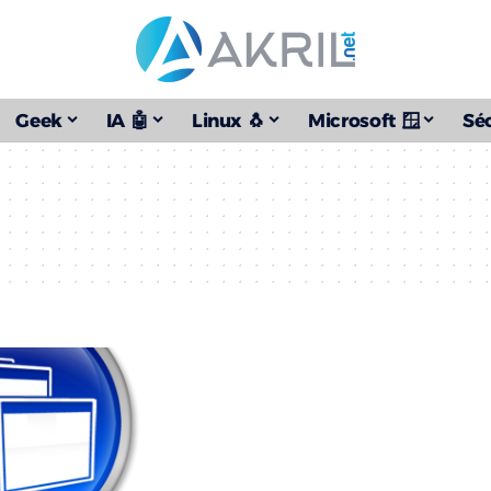
Geek
IA 🤖
Linux 🐧
Microsoft 🪟
Séc