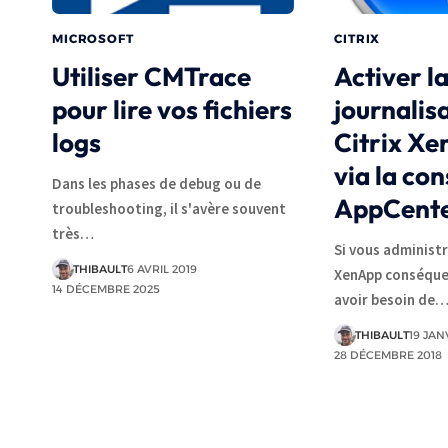
MICROSOFT
CITRIX
Utiliser CMTrace
Activer l
pour lire vos fichiers
journalis
logs
Citrix Xe
via la con
Dans les phases de debug ou de
AppCent
troubleshooting, il s'avère souvent
très…
Si vous administ
THIBAULT
6 AVRIL 2019
XenApp conséque
14 DÉCEMBRE 2025
avoir besoin de
THIBAULT
19 JAN
28 DÉCEMBRE 2018