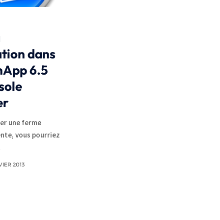
a
ation dans
nApp 6.5
sole
er
rer une ferme
nte, vous pourriez
…
VIER 2013