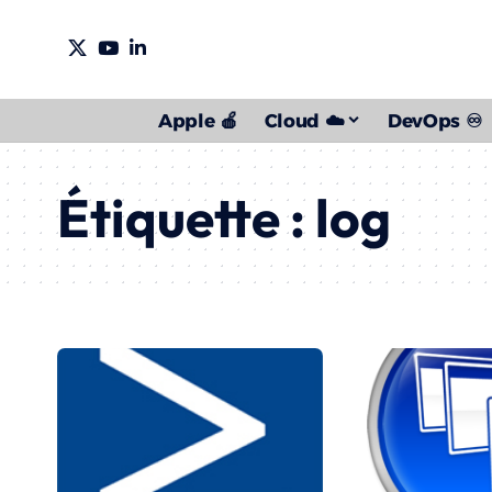
Apple 🍎
Cloud ☁️
DevOps ♾️
Étiquette :
log