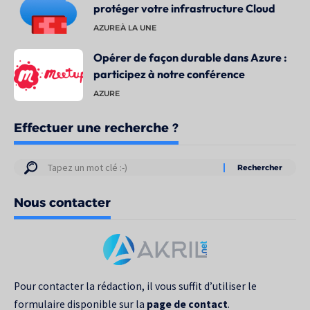
protéger votre infrastructure Cloud
AZURE
À LA UNE
Opérer de façon durable dans Azure :
participez à notre conférence
AZURE
Effectuer une recherche ?
Résultats
de
Nous contacter
votre
recherche
pour
:
Pour contacter la rédaction, il vous suffit d’utiliser le
formulaire disponible sur la
page de contact
.