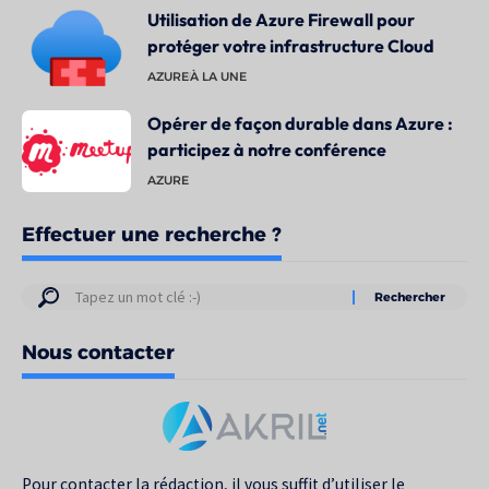
Utilisation de Azure Firewall pour
protéger votre infrastructure Cloud
AZURE
À LA UNE
Opérer de façon durable dans Azure :
participez à notre conférence
AZURE
Effectuer une recherche ?
Résultats
de
Nous contacter
votre
recherche
pour
:
Pour contacter la rédaction, il vous suffit d’utiliser le