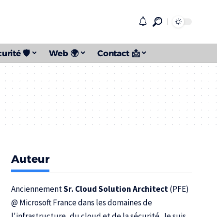
urité 🛡️
Web 🌍
Contact 📩
Auteur
Anciennement
Sr. Cloud Solution Architect
(PFE)
@
Microsoft France
dans les domaines de
l'infrastructure, du cloud et de la sécurité. Je suis