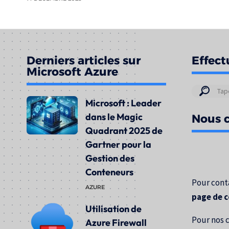
Derniers articles sur
Effect
Microsoft Azure
Résul
Microsoft : Leader
de
dans le Magic
Nous c
votre
Quadrant 2025 de
rech
Gartner pour la
pour
Gestion des
:
Conteneurs
Pour conta
AZURE
page de 
Utilisation de
Pour nos 
Azure Firewall