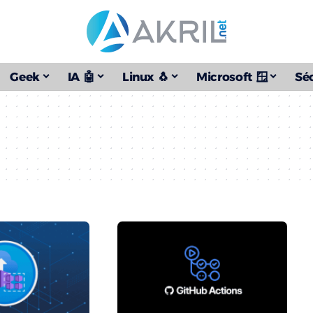
Geek
IA 🤖
Linux 🐧
Microsoft 🪟
Séc