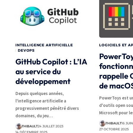
INTELLIGENCE ARTIFICIELLE
LOGICIELS ET A
DEVOPS
PowerToys
GitHub Copilot : L’IA
fonctionn
au service du
rappelle 
développement
de macO
Depuis quelques années,
PowerToys est un
l'intelligence artificielle a
d'outils open so
progressivement pénétré divers
Microsoft pour l
domaines, du jeu…
THIBAULT
16 JUI
THIBAULT
24 JUILLET 2023
27 OCTOBRE 2025
14 DÉCEMBRE 2025