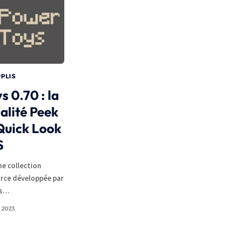
PPLIS
 0.70 : la
alité Peek
Quick Look
S
e collection
urce développée par
es…
N 2023