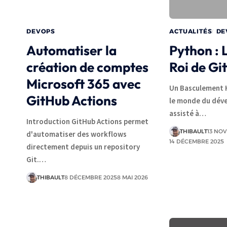
DEVOPS
ACTUALITÉS
DE
Automatiser la
Python :
création de comptes
Roi de Gi
Microsoft 365 avec
Un Basculement H
GitHub Actions
le monde du dév
assisté à…
Introduction GitHub Actions permet
THIBAULT
13 NO
d'automatiser des workflows
14 DÉCEMBRE 2025
directement depuis un repository
Git.…
THIBAULT
8 DÉCEMBRE 2025
8 MAI 2026