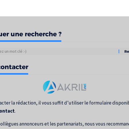
uer une recherche ?
tats
ontacter
erche
cter la rédaction, il vous suffit d’utiliser le formulaire disponib
contact
.
collègues annonceurs et les partenariats, nous vous recomma