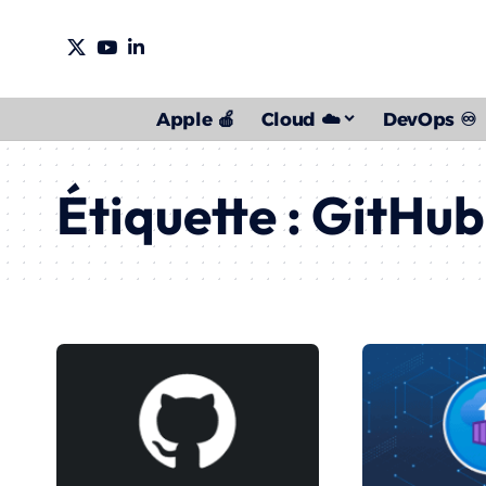
Apple 🍎
Cloud ☁️
DevOps ♾️
Étiquette :
GitHub