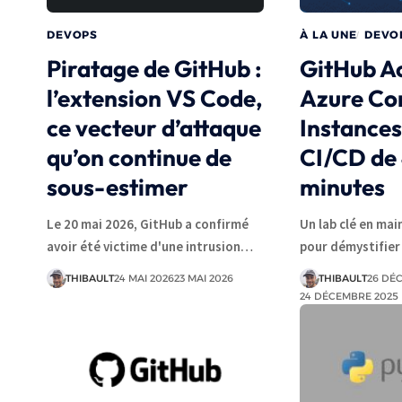
DEVOPS
À LA UNE
DEVO
Piratage de GitHub :
GitHub Ac
l’extension VS Code,
Azure Co
ce vecteur d’attaque
Instances 
qu’on continue de
CI/CD de
sous-estimer
minutes
Le 20 mai 2026, GitHub a confirmé
Un lab clé en mai
avoir été victime d'une intrusion…
pour démystifie
THIBAULT
24 MAI 2026
23 MAI 2026
THIBAULT
26 DÉ
24 DÉCEMBRE 2025