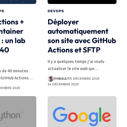
PS
DEVOPS
tions +
Déployer
ntainer
automatiquement
: un lab
son site avec GitHub
 40
Actions et SFTP
Il y a quelques temps j'ai voulu
actualiser le site web qui…
n de 40 minutes
r GitHub Actions…
THIBAULT
15 DÉCEMBRE 2025
24 DÉCEMBRE 2025
CEMBRE 2025