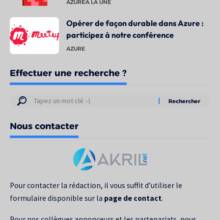
AZURE
À LA UNE
Opérer de façon durable dans Azure :
participez à notre conférence
AZURE
Effectuer une recherche ?
Résultats
de
Nous contacter
votre
recherche
pour
:
Pour contacter la rédaction, il vous suffit d’utiliser le
formulaire disponible sur la
page de contact
.
Pour nos collègues annonceurs et les partenariats, nous