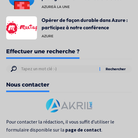
AZURE
À LA UNE
Opérer de façon durable dans Azure :
participez à notre conférence
AZURE
Effectuer une recherche ?
Résultats
de
Nous contacter
votre
recherche
pour
:
Pour contacter la rédaction, il vous suffit d’utiliser le
formulaire disponible sur la
page de contact
.