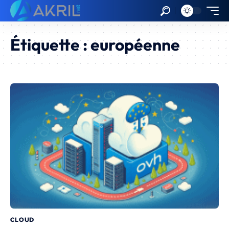
Étiquette :
européenne
CLOUD