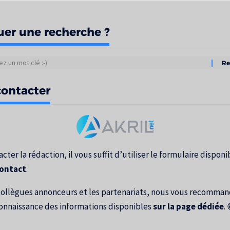
uer une recherche ?
tats
ontacter
erche
cter la rédaction, il vous suffit d’utiliser le formulaire disponib
contact
.
collègues annonceurs et les partenariats, nous vous recomma
onnaissance des informations disponibles
sur la page dédiée
. 