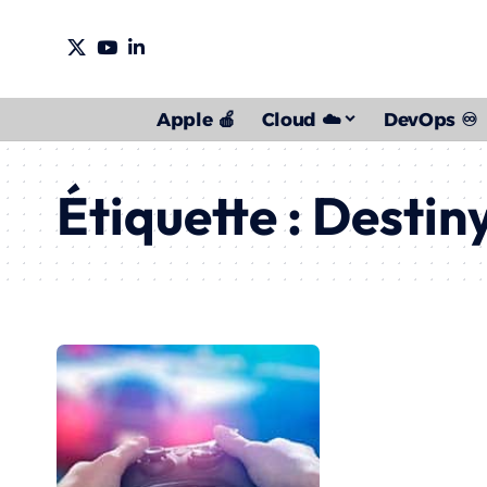
Apple 🍎
Cloud ☁️
DevOps ♾️
Étiquette :
Destin