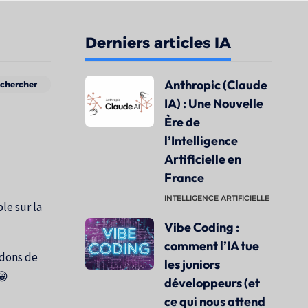
Derniers articles IA
Anthropic (Claude
IA) : Une Nouvelle
Ère de
l’Intelligence
Artificielle en
France
INTELLIGENCE ARTIFICIELLE
le sur la
Vibe Coding :
comment l’IA tue
ndons de
les juniors
😁
développeurs (et
ce qui nous attend