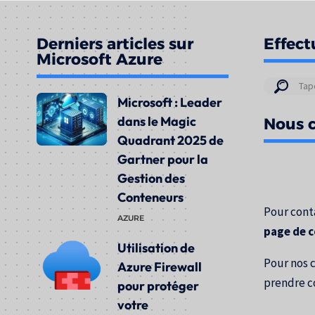
Derniers articles sur
Effect
Microsoft Azure
Résul
Microsoft : Leader
de
dans le Magic
Nous c
votre
Quadrant 2025 de
rech
Gartner pour la
pour
Gestion des
:
Conteneurs
Pour conta
AZURE
page de 
Utilisation de
Pour nos 
Azure Firewall
prendre c
pour protéger
votre