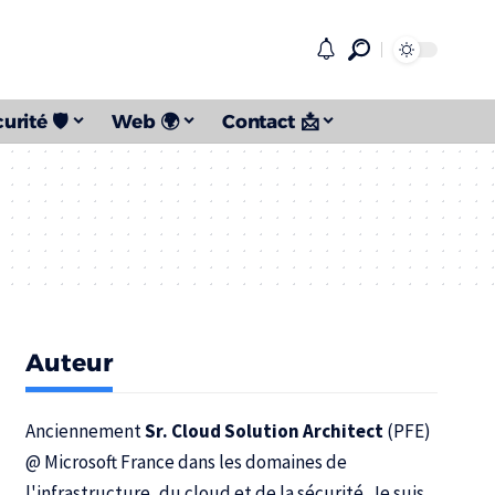
urité 🛡️
Web 🌍
Contact 📩
Auteur
Anciennement
Sr. Cloud Solution Architect
(PFE)
@
Microsoft France
dans les domaines de
l'infrastructure, du cloud et de la sécurité. Je suis