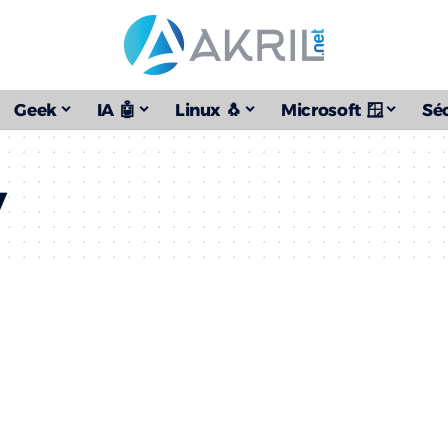
Geek
IA 🤖
Linux 🐧
Microsoft 🪟
Séc
y