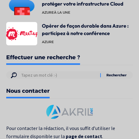
protéger votre infrastructure Cloud
AZURE
À LA UNE
Opérer de façon durable dans Azure :
participez à notre conférence
AZURE
Effectuer une recherche ?
Résultats
de
Nous contacter
votre
recherche
pour
:
Pour contacter la rédaction, il vous suffit d’utiliser le
formulaire disponible sur la
page de contact
.