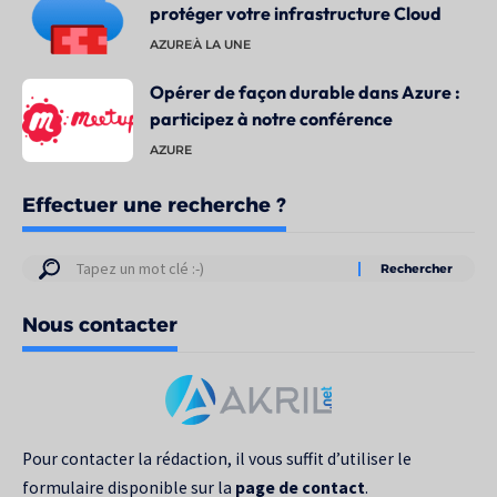
protéger votre infrastructure Cloud
AZURE
À LA UNE
Opérer de façon durable dans Azure :
participez à notre conférence
AZURE
Effectuer une recherche ?
Résultats
de
Nous contacter
votre
recherche
pour
:
Pour contacter la rédaction, il vous suffit d’utiliser le
formulaire disponible sur la
page de contact
.