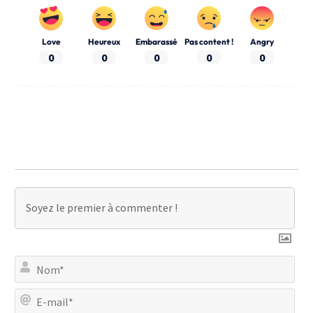
Love
Heureux
Embarassé
Pas content !
Angry
0
0
0
0
0
No
E-
mai