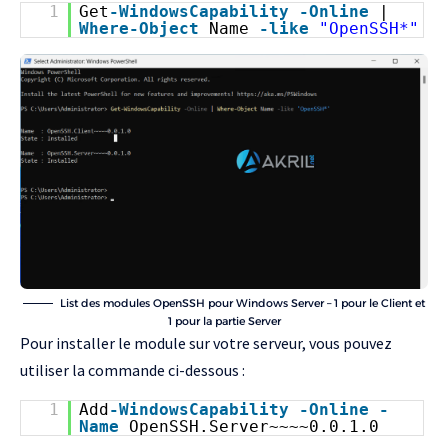
1
Get
-WindowsCapability
-Online
|
Where-Object
Name
-like
"OpenSSH*"
List des modules OpenSSH pour Windows Server – 1 pour le Client et
1 pour la partie Server
Pour installer le module sur votre serveur, vous pouvez
utiliser la commande ci-dessous :
1
Add
-WindowsCapability
-Online
-
Name
OpenSSH.Server~~~~0.0.1.0