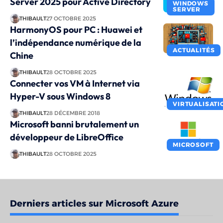
Server 2025 pour Active Directory
WINDOWS
SERVER
THIBAULT
27 OCTOBRE 2025
HarmonyOS pour PC : Huawei et
l’indépendance numérique de la
ACTUALITÉS
Chine
THIBAULT
28 OCTOBRE 2025
Connecter vos VM à Internet via
Hyper-V sous Windows 8
VIRTUALISATI
THIBAULT
28 DÉCEMBRE 2018
Microsoft banni brutalement un
développeur de LibreOffice
MICROSOFT
THIBAULT
28 OCTOBRE 2025
Derniers articles sur Microsoft Azure