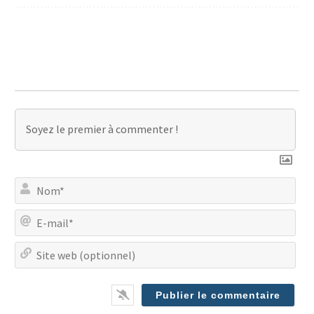
No
E-
mai
Site
we
(op