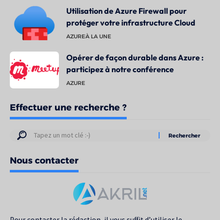
Utilisation de Azure Firewall pour
protéger votre infrastructure Cloud
AZURE
À LA UNE
Opérer de façon durable dans Azure :
participez à notre conférence
AZURE
Effectuer une recherche ?
Résultats
de
Nous contacter
votre
recherche
pour
:
Pour contacter la rédaction, il vous suffit d’utiliser le