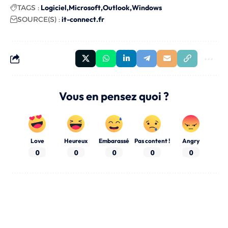
TAGS :
Logiciel
Microsoft
Outlook
Windows
SOURCE(S) :
it-connect.fr
Vous en pensez quoi ?
Love
Heureux
Embarassé
Pas content !
Angry
0
0
0
0
0