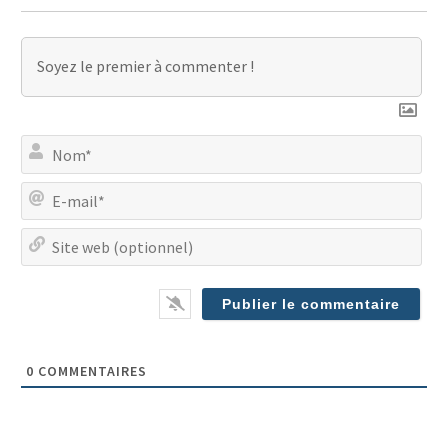
No
E-
mai
Site
we
(op
0
COMMENTAIRES