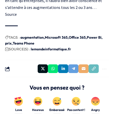
en tant qu’entreprises, il faudra bien avoir conscience et
s’attendre à ces augmentations tous les 2 ou 3 ans…
Source
TAGS :
augmentation
Microsoft 365
Office 365
Power Bi
prix
Teams Phone
SOURCE(S) :
lemondeinformatique.fr
Vous en pensez quoi ?
Love
Heureux
Embarassé
Pas content !
Angry