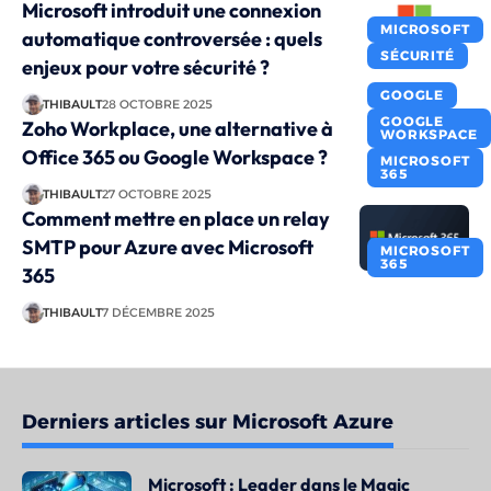
Microsoft introduit une connexion
MICROSOFT
automatique controversée : quels
SÉCURITÉ
enjeux pour votre sécurité ?
GOOGLE
THIBAULT
28 OCTOBRE 2025
GOOGLE
Zoho Workplace, une alternative à
WORKSPACE
Office 365 ou Google Workspace ?
MICROSOFT
365
THIBAULT
27 OCTOBRE 2025
Comment mettre en place un relay
SMTP pour Azure avec Microsoft
MICROSOFT
365
365
THIBAULT
7 DÉCEMBRE 2025
Derniers articles sur Microsoft Azure
Microsoft : Leader dans le Magic